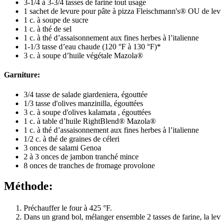
3-1/4 à 3-3/4 tasses de farine tout usage
1 sachet de levure pour pâte à pizza Fleischmann's® OU de le
1 c. à soupe de sucre
1 c. à thé de sel
1 c. à thé d’assaisonnement aux fines herbes à l’italienne
1-1/3 tasse d’eau chaude (120 °F à 130 °F)*
3 c. à soupe d’huile végétale Mazola®
Garniture:
3/4 tasse de salade giardeniera, égouttée
1/3 tasse d'olives manzinilla, égouttées
3 c. à soupe d'olives kalamata , égouttées
1 c. à table d’huile RightBlend® Mazola®
1 c. à thé d’assaisonnement aux fines herbes à l’italienne
1/2 c. à thé de graines de céleri
3 onces de salami Genoa
2 à 3 onces de jambon tranché mince
8 onces de tranches de fromage provolone
Méthode:
Préchauffer le four à 425 °F.
Dans un grand bol, mélanger ensemble 2 tasses de farine, la levur