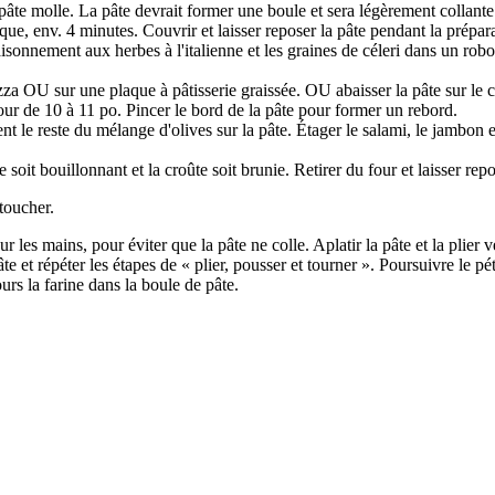
e molle. La pâte devrait former une boule et sera légèrement collante. P
tique, env. 4 minutes. Couvrir et laisser reposer la pâte pendant la prépar
ssaisonnement aux herbes à l'italienne et les graines de céleri dans un r
pizza OU sur une plaque à pâtisserie graissée. OU abaisser la pâte sur le 
our de 10 à 11 po. Pincer le bord de la pâte pour former un rebord.
nt le reste du mélange d'olives sur la pâte. Étager le salami, le jambon
oit bouillonnant et la croûte soit brunie. Retirer du four et laisser rep
toucher.
sur les mains, pour éviter que la pâte ne colle. Aplatir la pâte et la plie
 répéter les étapes de « plier, pousser et tourner ». Poursuivre le pétris
ours la farine dans la boule de pâte.