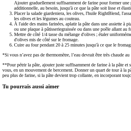
Ajouter graduellement suffisamment de farine pour former une pât
additionnelle, au besoin, jusqu'à ce que la pâte soit lisse et élas
Placer la salade giardeniera, les olives, l'huile RightBlend, l'a
les olives et les légumes au couteau.
À l'aide des mains farinées, aplatir la pâte dans une assiette à 
ou une plaque à pâtisseriegraissée ou dans une poêle allant au f
Mettre de côté 1/4 tasse du mélange d'olives ; étaler uniforméme
d'olives mis de côté sur le fromage.
Cuire au four pendant 20 à 25 minutes jusqu'à ce que le fromage s
*Si vous n’avez pas de thermomètre, l’eau devrait être très chaude au 
**Pour pétrir la pâte, ajouter juste suffisamment de farine à la pâte et 
vous, en un mouvement de bercement. Donner un quart de tour à la pâte et
peu plus de farine, si la pâte devient trop collante, en incorporant touj
Tu pourrais aussi aimer