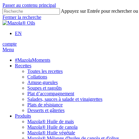
Passer au contenu principal
Appuyez sur Entrée pour rechercher ou
Fermer la recherche
EN
compte
Menu
#MazolaMoments
Recettes
Toutes les recettes
Collations
Amuse-gueules
Soupes et ragoûts
Plat d’accompagnement
Salades, sauces à salade et vinaigrettes
Plats de résistance
Desserts et gâteries
Produits
Mazola® Huile de maïs
Mazola® Huile de canola
Mazola® Huile végétale
Mazola® Mélange d'huiles de canola et d'olive