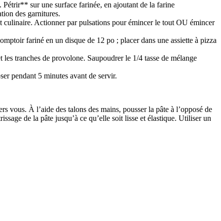
étrir** sur une surface farinée, en ajoutant de la farine
ation des garnitures.
obot culinaire. Actionner par pulsations pour émincer le tout OU émincer
comptoir fariné en un disque de 12 po ; placer dans une assiette à pizza
 et les tranches de provolone. Saupoudrer le 1/4 tasse de mélange
oser pendant 5 minutes avant de servir.
r vers vous. À l’aide des talons des mains, pousser la pâte à l’opposé de
sage de la pâte jusqu’à ce qu’elle soit lisse et élastique. Utiliser un