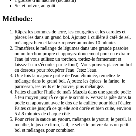
1 gousse d'ail hachée (facultatif)
Sel et poivre, au goût
Méthode:
Râpez les pommes de terre, les courgettes et les carottes et
placez-les dans un grand bol. Ajoutez 1 cuillère à café de sel,
mélangez bien et laissez reposer au moins 10 minutes.
Transférez le mélange de légumes dans une grande passoire
ou un torchon propre et appuyez doucement pour en extraire
l'eau (si vous utilisez un torchon, tordez-le fermement et
laissez l'eau s'écouler par le fond). Vous pouvez placer un bol
en dessous pour récupérer l'eau. Jetez l'eau.
Une fois la majeure partie de l'eau éliminée, remettez le
mélange dans le grand bol. Ajoutez les épices, la farine, le
parmesan, les œufs et le poivre, puis mélangez.
Faites chauffer l'huile de maïs Mazola dans une grande poêle
à feu moyen jusqu'à ce qu'elle scintille. Versez la pâte dans la
poêle en appuyant avec le dos de la cuillère pour bien l'étaler.
Faites cuire jusqu'à ce qu'elle soit dorée et bien cuite, environ
5 à 8 minutes de chaque côté.
Pour créer la sauce au yaourt, mélangez le yaourt, le persil, la
menthe, le jus de citron, l'ail, le sel et le poivre dans un petit
bol et mélangez pour combiner.