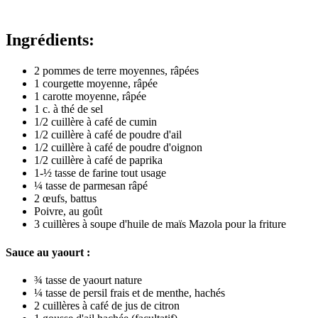
Ingrédients:
2 pommes de terre moyennes, râpées
1 courgette moyenne, râpée
1 carotte moyenne, râpée
1 c. à thé de sel
1/2 cuillère à café de cumin
1/2 cuillère à café de poudre d'ail
1/2 cuillère à café de poudre d'oignon
1/2 cuillère à café de paprika
1-½ tasse de farine tout usage
¼ tasse de parmesan râpé
2 œufs, battus
Poivre, au goût
3 cuillères à soupe d'huile de maïs Mazola pour la friture
Sauce au yaourt :
¾ tasse de yaourt nature
¼ tasse de persil frais et de menthe, hachés
2 cuillères à café de jus de citron