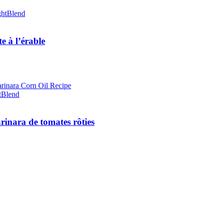
ghtBlend
e à l’érable
tBlend
rinara de tomates rôties