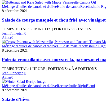
Mélange d'huiles de canola et d'olive
Huile de canola
Recettes
huile Ri
8 décembre 2021
Salade de courge musquée et chou frisé avec vinaigrett
TEMPS TOTAL: 55 MINUTES | PORTIONS: 6 TASSES
Jean Finnegan
0
Aimer
0
Mélange d'huiles de canola et d'olive
Huile de maïs
Recettes
huile Righ
8 décembre 2021
Polenta croustillante avec mozzarella, parmesan et ma
TEMPS TOTAL: 1 HEURE | PORTIONS: 4 À 6 PORTIONS
Jean Finnegan
0
Aimer
0
Mélange d'huiles de canola et d'olive
Recettes
huile RightBlend
8 décembre 2021
Salade d’hiver