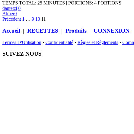
TEMPS TOTAL: 25 MINUTES | PORTIONS: 4 PORTIONS
dantetzl
0
Aimer
0
Précédent
1
…
9
10
11
Accueil
|
RECETTES
|
Produits
|
CONNEXION
Termes D'Utilisation
•
Confidentialité
•
Règles et Règlements
•
Commu
SUIVEZ NOUS