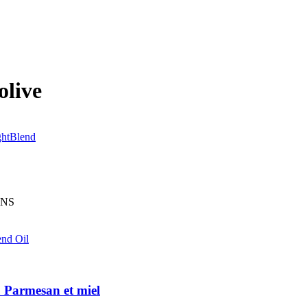
olive
ghtBlend
ONS
u Parmesan et miel