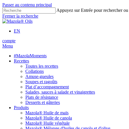
Passer au contenu principal
Appuyez sur Entrée pour rechercher ou
Fermer la recherche
EN
compte
Menu
#MazolaMoments
Recettes
Toutes les recettes
Collations
Amuse-gueules
Soupes et ragoûts
Plat d’accompagnement
Salades, sauces à salade et vinaigrettes
Plats de résistance
Desserts et gâteries
Produits
Mazola® Huile de maïs
Mazola® Huile de canola
Mazola® Huile végétale
Mazola® Mélange d'huiles de canola et d'olive